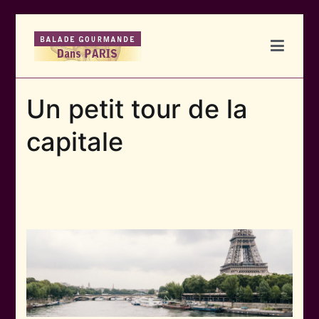
Aller
au
contenu
julhesparis.com
Just another seonetworkaccess26 Sites site
Un petit tour de la
capitale